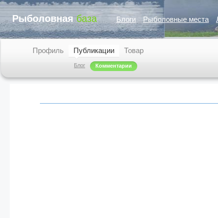
Рыболовная
база
Блоги
Рыболовные места
Профиль
Публикации
Товар
Блог
Комментарии