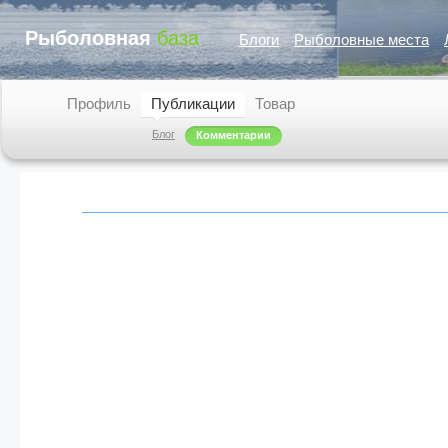
Рыболовная
база
Блоги
Рыболовные места
Профиль
Публикации
Товар
Блог
Комментарии