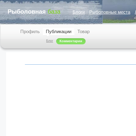
Рыболовная
база
Блоги
Рыболовные места
Профиль
Публикации
Товар
Блог
Комментарии