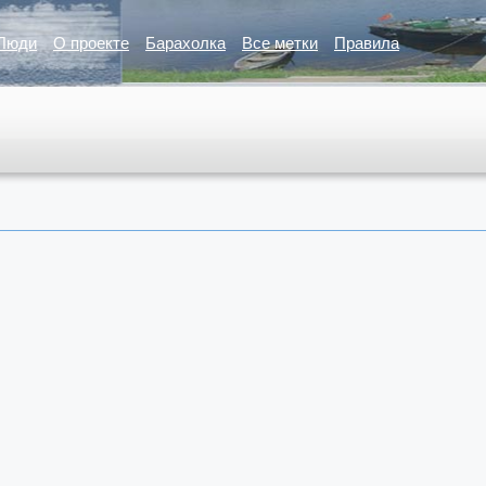
Люди
О проекте
Барахолка
Все метки
Правила