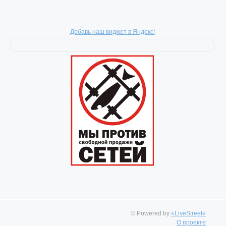
Добавь наш виджет в Яндекс!
© Powered by
«LiveStreet»
О проекте