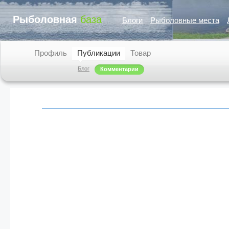
Рыболовная
база
Блоги
Рыболовные места
Профиль
Публикации
Товар
Блог
Комментарии