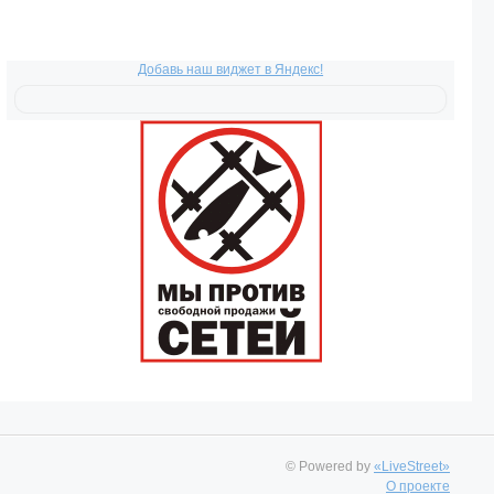
Добавь наш виджет в Яндекс!
© Powered by
«LiveStreet»
О проекте