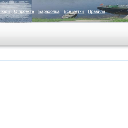
Люди
О проекте
Барахолка
Все метки
Правила