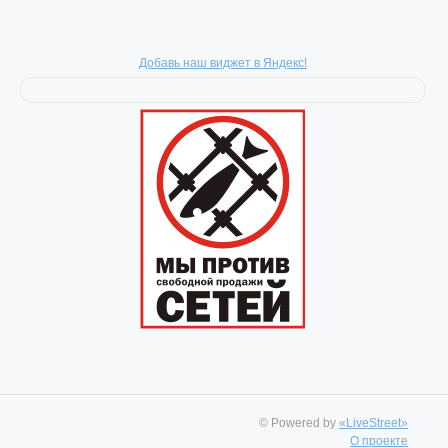
Добавь наш виджет в Яндекс!
© Powered by
«LiveStreet»
О проекте