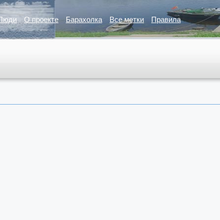
Люди
О проекте
Барахолка
Все метки
Правила