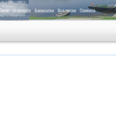
Люди
О проекте
Барахолка
Все метки
Правила