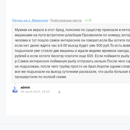
Пруды на х. Маевском
/
Рыболовные места
35
Мужики не верьте в этот бред, поясняю по существу приехали в пято
машинами на пути встретили шлагбаум.Прозвонили по номеру, котор
человек и тут пошло самое интересное он говорит,если Вы хотите п
если нет денег ждите час в 6.00 въезд будет уже 500 руб.То-есть всв
подъехали уже стояло две машины и ждали видимо времени заезда
рублей и если хотите бесетку платите еще 600. Если поймаете рыбу 
р.Самое интересное пойманую рыбу отпускать нельзя.После чего сэр
не подъезжаю, после чего трубку просто не брал.Короче одним слов
все-же подъехали на выезд суточники расказали, что рыба больная 
проширстили по полной схеме.
admin
04 июля 2016, 19:43