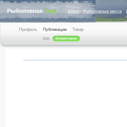
Рыболовная
база
Блоги
Рыболовные места
Профиль
Публикации
Товар
Блог
Комментарии