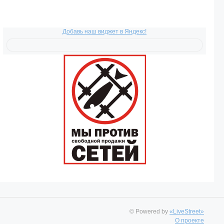
Добавь наш виджет в Яндекс!
© Powered by
«LiveStreet»
О проекте