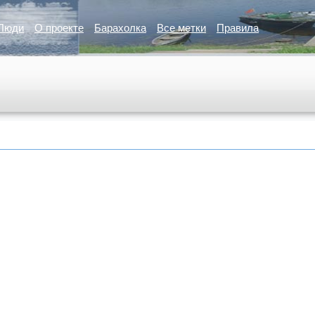
Люди
О проекте
Барахолка
Все метки
Правила