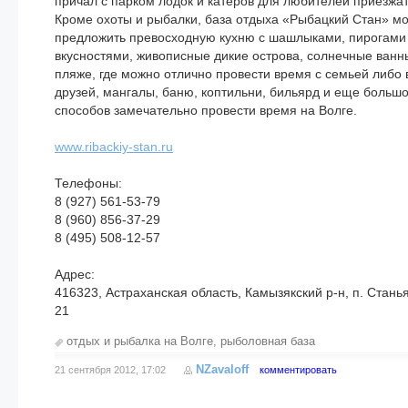
причал с парком лодок и катеров для любителей приезжат
Кроме охоты и рыбалки, база отдыха «Рыбацкий Стан» м
предложить превосходную кухню с шашлыками, пирогами
вкусностями, живописные дикие острова, солнечные ванн
пляже, где можно отлично провести время с семьей либо
друзей, мангалы, баню, коптильни, бильярд и еще большо
способов замечательно провести время на Волге.
www.ribackiy-stan.ru
Телефоны:
8 (927) 561-53-79
8 (960) 856-37-29
8 (495) 508-12-57
Адрес:
416323, Астраханская область, Камызякский р-н, п. Станья
21
отдых и рыбалка на Волге
,
рыболовная база
NZavaloff
21 сентября 2012, 17:02
комментировать