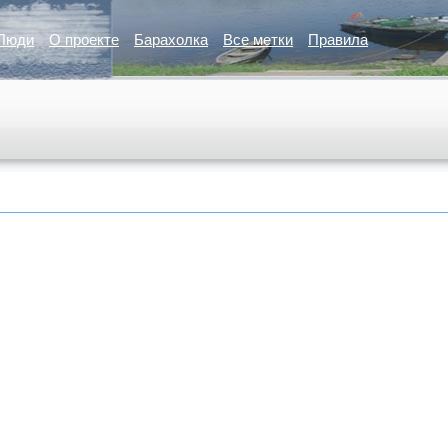
Люди
О проекте
Барахолка
Все метки
Правила