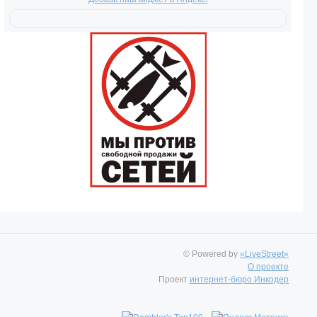
© Powered by
«LiveStreet»
О проекте
Проект
интернет-бюро Инкодер