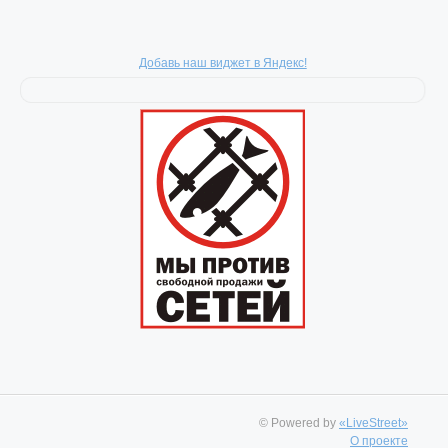
Добавь наш виджет в Яндекс!
© Powered by
«LiveStreet»
О проекте