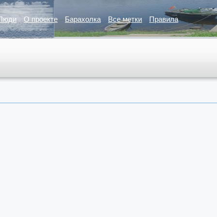
Люди
О проекте
Барахолка
Все метки
Правила