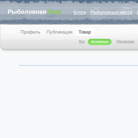
Рыболовная
база
Блоги
Рыболовные места
Профиль
Публикации
Товар
Все
Проданные
Активные