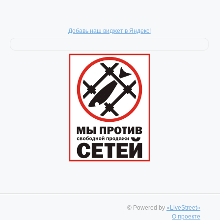
Добавь наш виджет в Яндекс!
© Powered by
«LiveStreet»
О проекте