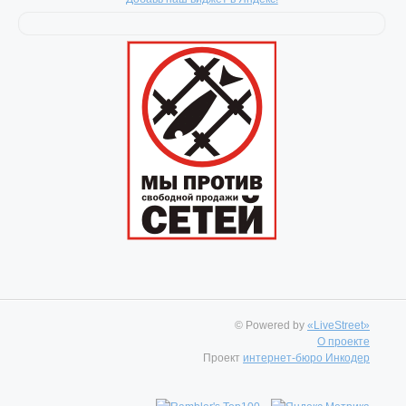
© Powered by
«LiveStreet»
О проекте
Проект
интернет-бюро Инкодер