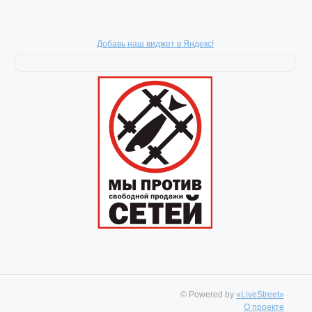
Добавь наш виджет в Яндекс!
© Powered by
«LiveStreet»
О проекте