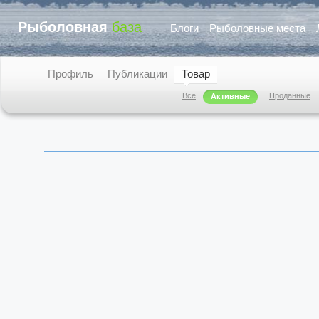
Рыболовная
база
Блоги
Рыболовные места
Профиль
Публикации
Товар
Все
Проданные
Активные