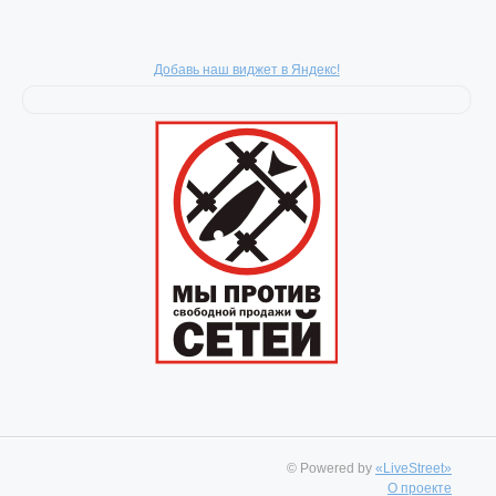
Добавь наш виджет в Яндекс!
© Powered by
«LiveStreet»
О проекте